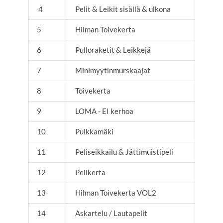
4
Pelit & Leikit sisällä & ulkona
5
Hilman Toivekerta
6
Pulloraketit & Leikkejä
7
Minimyytinmurskaajat
8
Toivekerta
9
LOMA - EI kerhoa
10
Pulkkamäki
11
Peliseikkailu & Jättimuistipeli
12
Pelikerta
13
Hilman Toivekerta VOL2
14
Askartelu / Lautapelit